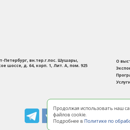
кт-Петербург, вн.тер.г.пос. Шушары,
О выс
е шоссе, д. 64, корп. 1, Лит. А, пом. 925
Экспо
Прогр
Услуг
Публичная оферта
Продолжая использовать наш сай
Соглашение о персона
файлов cookie.
Настоящий сайт испол
Подробнее в
Политике по обраб
системы