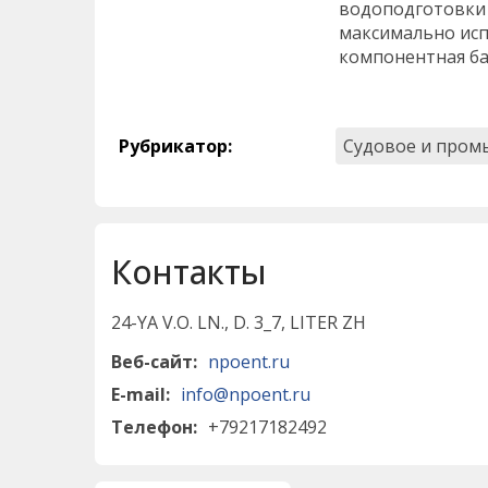
водоподготовки 
максимально исп
компонентная ба
Рубрикатор
:
Судовое и пром
Контакты
24-YA V.O. LN., D. 3_7, LITER ZH
Веб-сайт:
npoent.ru
E-mail:
info@npoent.ru
Телефон:
+79217182492