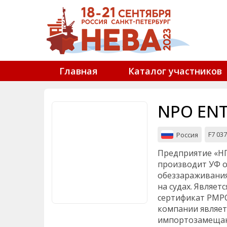
Главная
Каталог участников
NPO EN
F7 037
Россия
Предприятие «НП
производит УФ о
обеззараживания
на судах. Являе
сертификат РМРС
компании являет
импортозамещаю