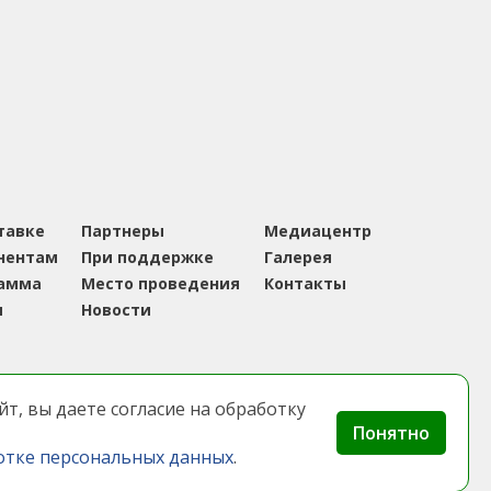
тавке
Партнеры
Медиацентр
нентам
При поддержке
Галерея
амма
Место проведения
Контакты
и
Новости
т, вы даете согласие на обработку
льных данных
Понятно
ьзует cookies для оптимальной работы
отке персональных данных
.